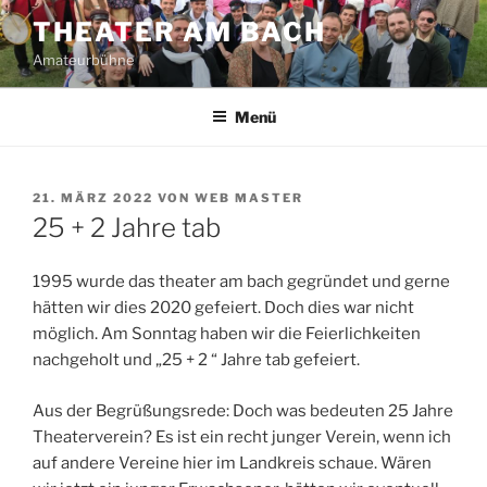
Zum
THEATER AM BACH
Inhalt
Amateurbühne
springen
Menü
VERÖFFENTLICHT
21. MÄRZ 2022
VON
WEB MASTER
AM
25 + 2 Jahre tab
1995 wurde das theater am bach gegründet und gerne
hätten wir dies 2020 gefeiert. Doch dies war nicht
möglich. Am Sonntag haben wir die Feierlichkeiten
nachgeholt und „25 + 2 “ Jahre tab gefeiert.
Aus der Begrüßungsrede: Doch was bedeuten 25 Jahre
Theaterverein? Es ist ein recht junger Verein, wenn ich
auf andere Vereine hier im Landkreis schaue. Wären