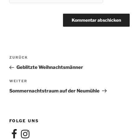
Beitragsnavigation
Vorheriger
ZURÜCK
Beitrag
Geblitzte Weihnachtsmänner
Nächster
WEITER
Beitrag
Sommernachtstraum auf der Neumühle
FOLGE UNS
Facebook
Instagram