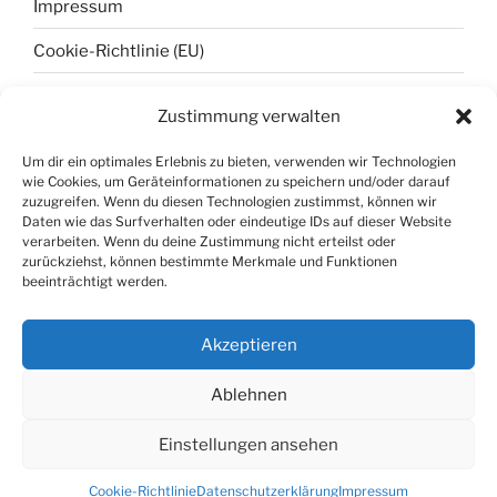
Impressum
Cookie-Richtlinie (EU)
Zustimmung verwalten
META
Um dir ein optimales Erlebnis zu bieten, verwenden wir Technologien
wie Cookies, um Geräteinformationen zu speichern und/oder darauf
Anmelden
zuzugreifen. Wenn du diesen Technologien zustimmst, können wir
Daten wie das Surfverhalten oder eindeutige IDs auf dieser Website
Eintrags-Feed
verarbeiten. Wenn du deine Zustimmung nicht erteilst oder
zurückziehst, können bestimmte Merkmale und Funktionen
Kommentar-Feed
beeinträchtigt werden.
WordPress.org
Akzeptieren
Ablehnen
Datenschutzerklärung
Mit Stolz präsentiert von
Einstellungen ansehen
WordPress
Cookie-Richtlinie
Datenschutzerklärung
Impressum