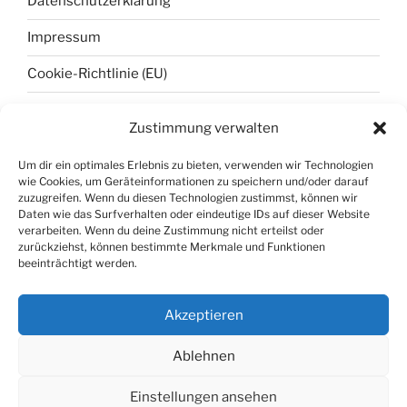
Datenschutzerklärung
Impressum
Cookie-Richtlinie (EU)
Zustimmung verwalten
META
Um dir ein optimales Erlebnis zu bieten, verwenden wir Technologien
wie Cookies, um Geräteinformationen zu speichern und/oder darauf
Anmelden
zuzugreifen. Wenn du diesen Technologien zustimmst, können wir
Daten wie das Surfverhalten oder eindeutige IDs auf dieser Website
Eintrags-Feed
verarbeiten. Wenn du deine Zustimmung nicht erteilst oder
zurückziehst, können bestimmte Merkmale und Funktionen
Kommentar-Feed
beeinträchtigt werden.
WordPress.org
Akzeptieren
Ablehnen
Datenschutzerklärung
Mit Stolz präsentiert von
Einstellungen ansehen