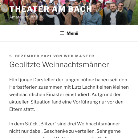
Zum
THEATER AM BACH
Inhalt
Amateurbühne
springen
Menü
VERÖFFENTLICHT
5. DEZEMBER 2021
VON
WEB MASTER
AM
Geblitzte Weihnachtsmänner
Fünf junge Darsteller der jungen bühne haben seit den
Herbstferien zusammen mit Lutz Lachnit einen kleinen
weihnachtlichen Einakter einstudiert. Aufgrund der
aktuellen Situation fand eine Vorführung nur vor den
Eltern statt.
In dem Stück „Blitzer“ sind drei Weihnachtsmänner
nicht nur dabei, Geschenke zu verteilen. Sehr gerne