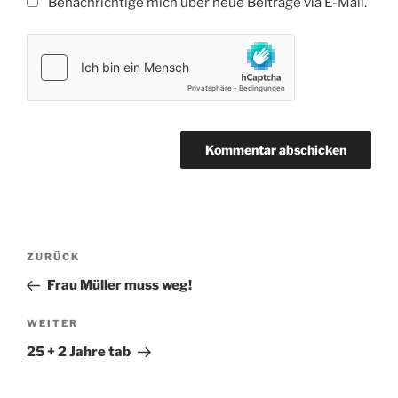
Benachrichtige mich über neue Beiträge via E-Mail.
Beitragsnavigation
Vorheriger
ZURÜCK
Beitrag
Frau Müller muss weg!
Nächster
WEITER
Beitrag
25 + 2 Jahre tab