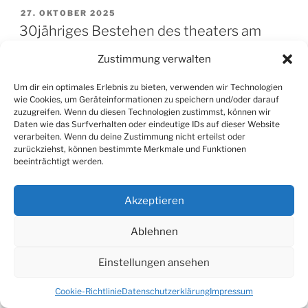
VERÖFFENTLICHT
27. OKTOBER 2025
AM
30jähriges Bestehen des theaters am
bach
Zustimmung verwalten
Um dir ein optimales Erlebnis zu bieten, verwenden wir Technologien
wie Cookies, um Geräteinformationen zu speichern und/oder darauf
zuzugreifen. Wenn du diesen Technologien zustimmst, können wir
Daten wie das Surfverhalten oder eindeutige IDs auf dieser Website
verarbeiten. Wenn du deine Zustimmung nicht erteilst oder
zurückziehst, können bestimmte Merkmale und Funktionen
beeinträchtigt werden.
Akzeptieren
Ablehnen
Eine Jubiläumsfeier der besonderen Art
Einstellungen ansehen
Wie es sich für einen Theaterverein gehört, wird im tab
Cookie-Richtlinie
Datenschutzerklärung
Impressum
auch ein Jubiläum theatral gestaltet.