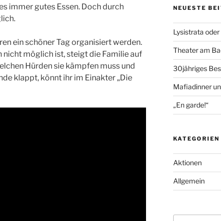
t es immer gutes Essen. Doch durch
NEUESTE BE
lich.
Lysistrata oder
ren ein schöner Tag organisiert werden.
Theater am Bac
nicht möglich ist, steigt die Familie auf
welchen Hürden sie kämpfen muss und
30jähriges Bes
e klappt, könnt ihr im Einakter „Die
Mafiadinner un
„En garde!“
KATEGORIEN
Aktionen
Allgemein
Suche