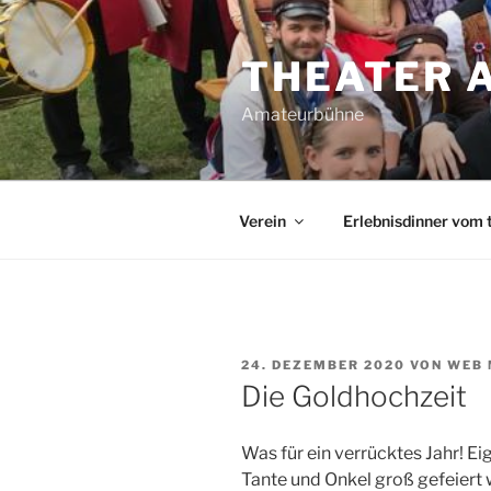
Zum
Inhalt
THEATER 
springen
Amateurbühne
Verein
Erlebnisdinner vom 
VERÖFFENTLICHT
24. DEZEMBER 2020
VON
WEB 
AM
Die Goldhochzeit
Was für ein verrücktes Jahr! Ei
Tante und Onkel groß gefeiert 