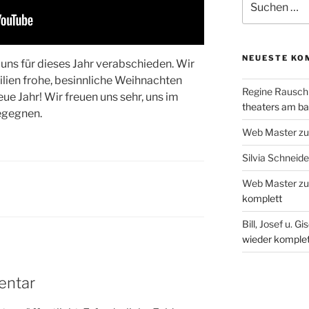
nach:
NEUESTE KO
uns für dieses Jahr verabschieden. Wir
ien frohe, besinnliche Weihnachten
Regine Rausch
ue Jahr! Wir freuen uns sehr, uns im
theaters am b
begegnen.
Web Master
z
Silvia Schneide
Web Master
z
komplett
Bill, Josef u. Gi
wieder komplet
entar