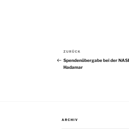
Beitragsnavigation
Vorheriger
ZURÜCK
Beitrag
Spendenübergabe bei der NA
Hadamar
ARCHIV