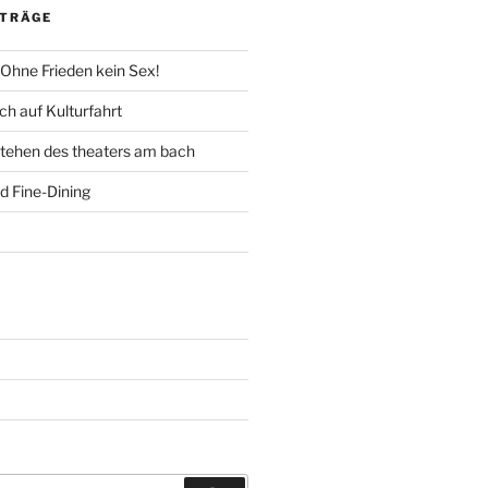
ITRÄGE
 Ohne Frieden kein Sex!
h auf Kulturfahrt
tehen des theaters am bach
d Fine-Dining