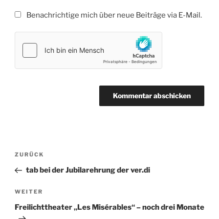
Benachrichtige mich über neue Beiträge via E-Mail.
Beitragsnavigation
Vorheriger
ZURÜCK
Beitrag
tab bei der Jubilarehrung der ver.di
Nächster
WEITER
Beitrag
Freilichttheater „Les Misérables“ – noch drei Monate