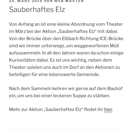
VERÖFFENTLICHT
24. MÄRZ 2019
VON
WEB MASTER
AM
Sauberhaftes Elz
Von Anfang an ist eine kleine Abordnung vom Theater
im März bei der Aktion „Sauberhaftes Elz“ mit dabei.
Von der Brücke über den Elbbach Richtung ICE-Brücke
sind wir immer unterwegs, um weggeworfenen Müll
aufzusammeln. In all den Jahren waren da schon einige
Kuriositäten dabei. Es ist uns wichtig, neben dem
Theater spielen uns auch im Dorf an den Aktionen zu
beteiligen für eine lebenswerte Gemeinde.
Nach dem Sammeln kehren wir gerne auf dem Bauhof
ein, um uns bei einer leckeren Suppe zu stärken.
Mehr zur Aktion „Sauberhaftes Elz“ findet ihr
hier
.