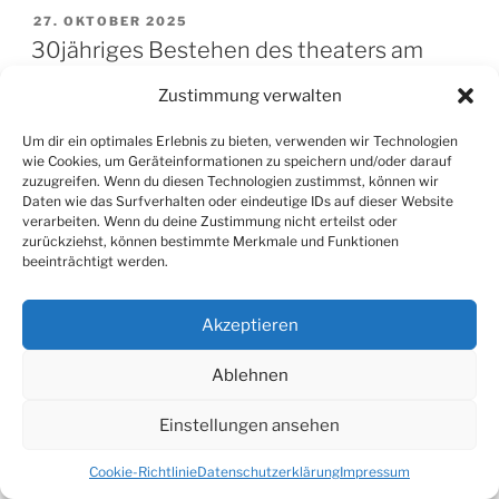
VERÖFFENTLICHT
27. OKTOBER 2025
AM
30jähriges Bestehen des theaters am
bach
Zustimmung verwalten
Um dir ein optimales Erlebnis zu bieten, verwenden wir Technologien
wie Cookies, um Geräteinformationen zu speichern und/oder darauf
zuzugreifen. Wenn du diesen Technologien zustimmst, können wir
Daten wie das Surfverhalten oder eindeutige IDs auf dieser Website
verarbeiten. Wenn du deine Zustimmung nicht erteilst oder
zurückziehst, können bestimmte Merkmale und Funktionen
beeinträchtigt werden.
Akzeptieren
Ablehnen
Eine Jubiläumsfeier der besonderen Art
Einstellungen ansehen
Wie es sich für einen Theaterverein gehört, wird im tab
Cookie-Richtlinie
Datenschutzerklärung
Impressum
auch ein Jubiläum theatral gestaltet.