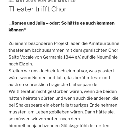
VERÖFFENTLICHT
31. MAI 2024
VON
WEB MASTER
AM
Theater trifft Chor
„Romeo und Julia – oder: So hätte es auch kommen
können“
Zu einem besonderen Projekt laden die Amateurbühne
theater am bach zusammen mit dem gemischten Chor
Salto Vocale von Germania 1844 e.V. auf die Neumühle
nach Elz ein.
Stellen wir uns doch einfach einmal vor, was passiert
wäre, wenn Romeo und Julia, das berühmteste und
auch so schrecklich tragische Liebespaar der
Weltliteratur, nicht gestorben wären, wenn die beiden
hätten heiraten dürfen und wenn auch die anderen, die
bei Shakespeare ein ebenfalls trauriges Ende nehmen
mussten, am Leben geblieben wären. Dann hätte sie,
so müssen wir vermuten, nach dem
himmelhochjauchzenden Glücksgefühl der ersten