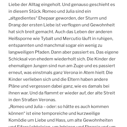
Liebe der Alltag eingeholt. Und genauso geschieht es
in diesem Stück. Romeo und Julia sind ein
„altgedientes“ Ehepaar geworden, der Sturm und
Drang der ersten Liebe ist verflogen und Gewohnheit
hat sich breit gemacht. Auch das Leben der anderen
Heißsporne wie Tybalt und Mercutio läuft in ruhigen,
entspannten und manchmal sogar ein wenig zu
langweiligen Pfaden. Dann aber passiert es. Das eigene
Schicksal von ehedem wiederholt sich. Die Kinder der
ehemaligen Jungen sind nun am Zuge und es passiert
erneut, was einstmals ganz Verona in Atem hielt: Die
Kinder verlieben sich und die Eltern haben andere
Pläne und vergessen dabei ganz, wie es damals bei
ihnen war. Und da flammt er wieder auf, der alte Streit
in den Straßen Veronas.
„Romeo und Julia – oder: so hätte es auch kommen
können“ ist eine temporeiche und kurzweilige
Komödie um Liebe und Hass, um alte Gewohnheiten
und Eifersüchteleien, um Intrigen und Ehrgeiz und um