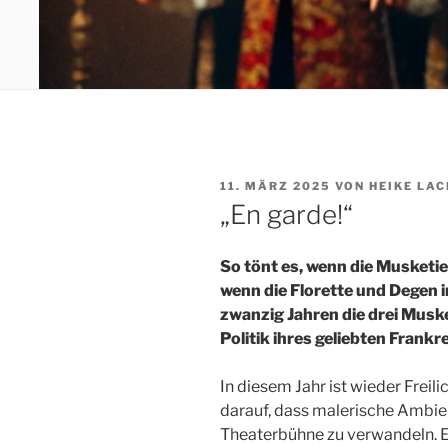
VERÖFFENTLICHT
11. MÄRZ 2025
VON
HEIKE LAC
AM
„En garde!“
So tönt es, wenn die Musketi
wenn die Florette und Degen i
zwanzig Jahren die drei Muske
Politik ihres geliebten Frankr
In diesem Jahr ist wieder Frei
darauf, dass malerische Ambien
Theaterbühne zu verwandeln. 