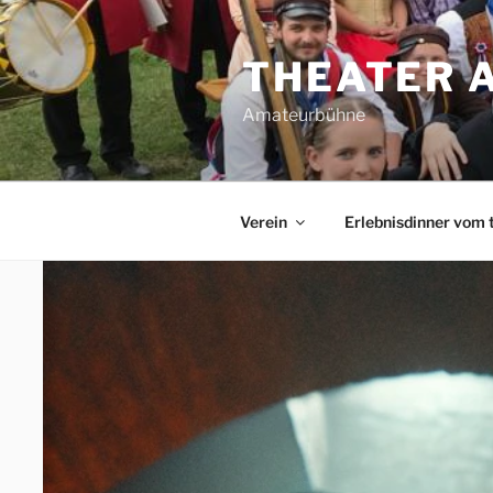
Zum
Inhalt
THEATER 
springen
Amateurbühne
Verein
Erlebnisdinner vom 