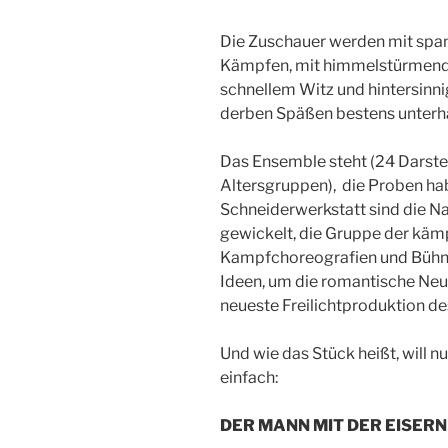
Die Zuschauer werden mit spa
Kämpfen, mit himmelstürmend
schnellem Witz und hintersinn
derben Späßen bestens unterha
Das Ensemble steht (24 Darstel
Altersgruppen), die Proben ha
Schneiderwerkstatt sind die N
gewickelt, die Gruppe der kämp
Kampfchoreografien und Bühnen
Ideen, um die romantische Neum
neueste Freilichtproduktion de
Und wie das Stück heißt, will n
einfach:
DER MANN MIT DER EISER