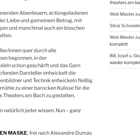
theaters am b
nnenden Abenteuern, actiongeladenen
Web Master
z
er Liebe und gemeinem Betrug, mit
Silvia Schneide
igen und manchmal auch ein bisschen
lten.
Web Master
z
komplett
ler/innen quer durch alle
Bill, Josef u. Gi
ben begonnen, in der
wieder komplet
adeln schon geschärft und das Garn
fenden Darsteller entwickelt die
bildner und Technik entwickeln fleißig
ühle zu einer barocken Kulisse für die
s Theaters am Bach zu gestalten.
un natürlich jeder wissen. Nun – ganz
NEN MASKE
; frei nach Alexandre Dumas