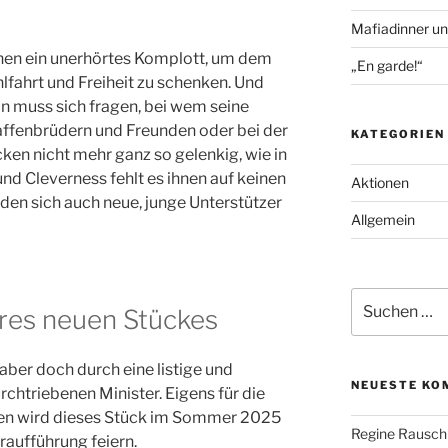
Mafiadinner un
nen ein unerhörtes Komplott, um dem
„En garde!“
fahrt und Freiheit zu schenken. Und
 muss sich fragen, bei wem seine
 Waffenbrüdern und Freunden oder bei der
KATEGORIEN
cken nicht mehr ganz so gelenkig, wie in
nd Cleverness fehlt es ihnen auf keinen
Aktionen
inden sich auch neue, junge Unterstützer
Allgemein
Suche
res neuen Stückes
nach:
ber doch durch eine listige und
NEUESTE KO
rchtriebenen Minister. Eigens für die
eben wird dieses Stück im Sommer 2025
Regine Rausch
raufführung feiern.