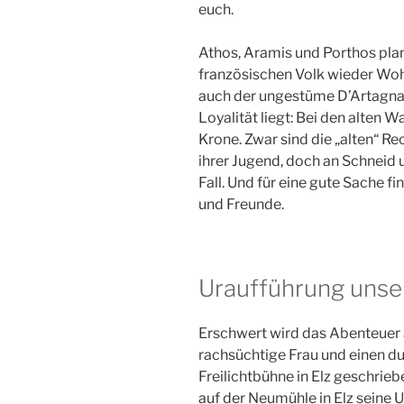
euch.
Athos, Aramis und Porthos pla
französischen Volk wieder Wohl
auch der ungestüme D’Artagnan
Loyalität liegt: Bei den alten
Krone. Zwar sind die „alten“ Re
ihrer Jugend, doch an Schneid u
Fall. Und für eine gute Sache f
und Freunde.
Uraufführung unse
Erschwert wird das Abenteuer a
rachsüchtige Frau und einen du
Freilichtbühne in Elz geschri
auf der Neumühle in Elz seine U