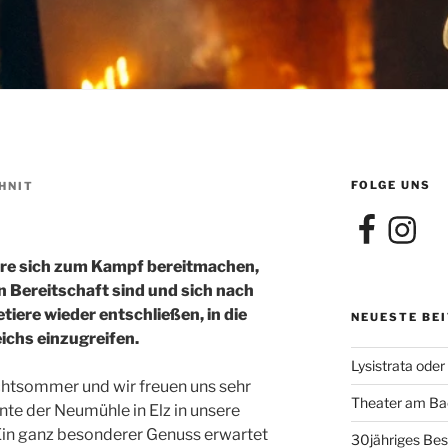
FOLGE UNS
HNIT
Facebook
Instagra
ere sich zum Kampf bereitmachen,
n Bereitschaft sind und sich nach
tiere wieder entschließen, in die
NEUESTE BE
eichs einzugreifen.
Lysistrata oder
lichtsommer und wir freuen uns sehr
Theater am Bac
te der Neumühle in Elz in unsere
Ein ganz besonderer Genuss erwartet
30jähriges Bes