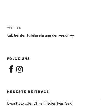
Beitragsnavigation
Nächster
WEITER
Beitrag
tab bei der Jubilarehrung der ver.di
FOLGE UNS
Facebook
Instagram
NEUESTE BEITRÄGE
Lysistrata oder Ohne Frieden kein Sex!