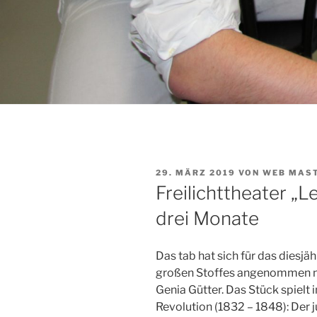
VERÖFFENTLICHT
29. MÄRZ 2019
VON
WEB MAS
AM
Freilichttheater „L
drei Monate
Das tab hat sich für das diesjäh
großen Stoffes angenommen na
Genia Gütter. Das Stück spielt i
Revolution (1832 – 1848): Der j