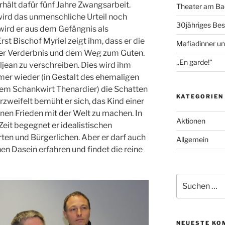
rhält dafür fünf Jahre Zwangsarbeit.
Theater am Bac
ird das unmenschliche Urteil noch
30jähriges Bes
wird er aus dem Gefängnis als
st Bischof Myriel zeigt ihm, dass er die
Mafiadinner un
er Verderbnis und dem Weg zum Guten.
„En garde!“
jean zu verschreiben. Dies wird ihm
mmer wieder (in Gestalt des ehemaligen
em Schankwirt Thenardier) die Schatten
KATEGORIEN
rzweifelt bemüht er sich, das Kind einer
inen Frieden mit der Welt zu machen. In
Aktionen
Zeit begegnet er idealistischen
rten und Bürgerlichen. Aber er darf auch
Allgemein
n Dasein erfahren und findet die reine
Suche
nach:
NEUESTE KO