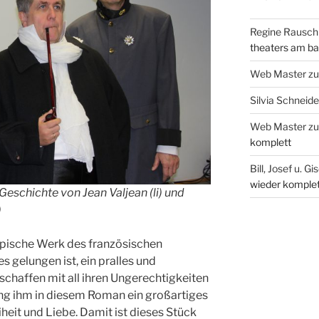
Regine Rausch
theaters am b
Web Master
z
Silvia Schneide
Web Master
z
komplett
Bill, Josef u. Gi
wieder komplet
 Geschichte von Jean Valjean (li) und
)
epische Werk des französischen
 gelungen ist, ein pralles und
u schaffen mit all ihren Ungerechtigkeiten
ang ihm in diesem Roman ein großartiges
iheit und Liebe. Damit ist dieses Stück