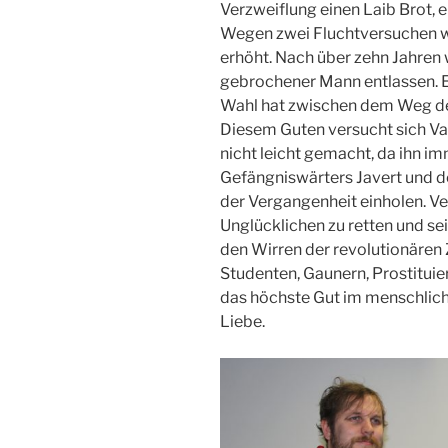
Verzweiflung einen Laib Brot, e
Wegen zwei Fluchtversuchen w
erhöht. Nach über zehn Jahren 
gebrochener Mann entlassen. Er
Wahl hat zwischen dem Weg d
Diesem Guten versucht sich Val
nicht leicht gemacht, da ihn i
Gefängniswärters Javert und d
der Vergangenheit einholen. Ve
Unglücklichen zu retten und se
den Wirren der revolutionären 
Studenten, Gaunern, Prostituie
das höchste Gut im menschliche
Liebe.