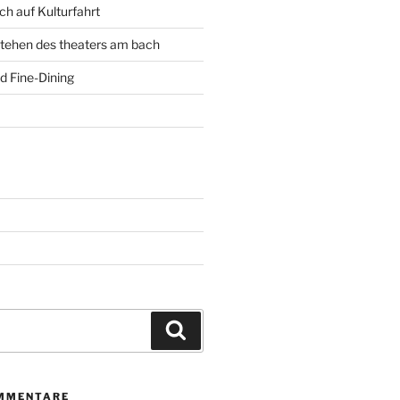
h auf Kulturfahrt
tehen des theaters am bach
d Fine-Dining
Suchen
MMENTARE