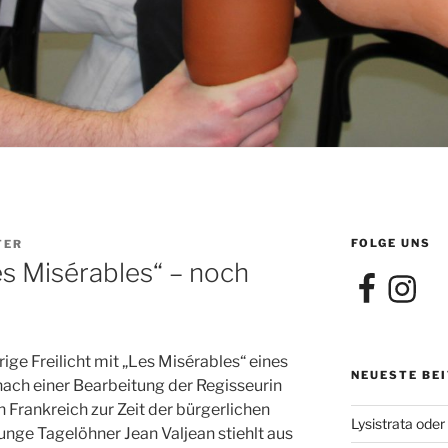
FOLGE UNS
TER
es Misérables“ – noch
Facebook
Instagra
rige Freilicht mit „Les Misérables“ eines
NEUESTE BE
ch einer Bearbeitung der Regisseurin
n Frankreich zur Zeit der bürgerlichen
Lysistrata oder
unge Tagelöhner Jean Valjean stiehlt aus