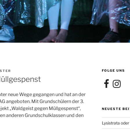
FOLGE UNS
STER
üllgespenst
Facebook
Instagra
eater neue Wege gegangen und hat an der
AG angeboten. Mit Grundschülern der 3.
ojekt „Waldgeist gegen Müllgespenst“,
NEUESTE BE
den anderen Grundschulklassen und den
Lysistrata oder