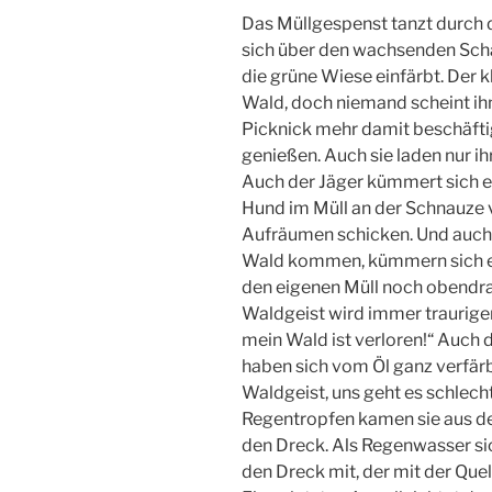
Das Müllgespenst tanzt durch 
sich über den wachsenden Scha
die grüne Wiese einfärbt. Der 
Wald, doch niemand scheint ihn 
Picknick mehr damit beschäftigt 
genießen. Auch sie laden nur i
Auch der Jäger kümmert sich e
Hund im Müll an der Schnauze 
Aufräumen schicken. Und auch d
Wald kommen, kümmern sich er
den eigenen Müll noch obendra
Waldgeist wird immer trauriger 
mein Wald ist verloren!“ Auch 
haben sich vom Öl ganz verfärbt
Waldgeist, uns geht es schlecht
Regentropfen kamen sie aus de
den Dreck. Als Regenwasser si
den Dreck mit, der mit der Que