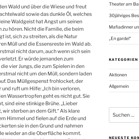
Theater am Bac
den Wald und über die Wiese und freut
chtelwald sowie das dunkle Öl, welches
30jähriges Bes
kleine Waldgeist hat Angst um seinen
Mafiadinner un
zu hören. Nicht die Familie, die beim
ist, sich zu streiten, als die Natur
„En garde!“
hren Müll und die Essensreste im Wald ab.
rstmal nicht darum, auch wenn sich sein
verletzt. Er würde jemanden zum
KATEGORIEN
ie vier Jungs, die zum Spielen in den
stmal nicht um den Müll, sondern laden
Aktionen
uf. Das Müllgespenst frohlocket, der
Allgemein
und ruft um Hilfe: „Ich bin verloren,
den Wassertropfen geht es nicht gut. Sie
, sind eine stinkige Brühe. „Lieber
Suche
, wir sterben an dem Gift.“ Als klare
nach:
m Himmel und fielen auf die Erde und
ckerten sie in den Grund und nahmen
lle wieder an die Oberfläche kommt.
NEUESTE KO