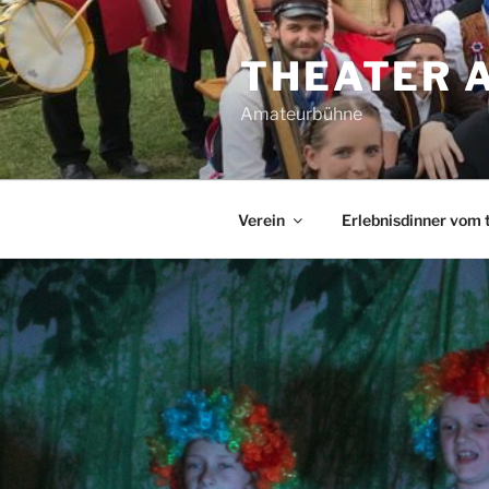
Zum
Inhalt
THEATER 
springen
Amateurbühne
Verein
Erlebnisdinner vom 