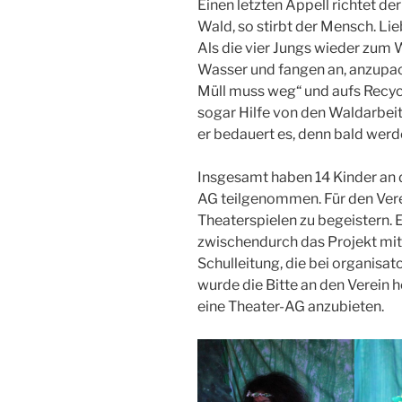
Einen letzten Appell richtet de
Wald, so stirbt der Mensch. Lie
Als die vier Jungs wieder zum 
Wasser und fangen an, anzupa
Müll muss weg“ und aufs Recycl
sogar Hilfe von den Waldarbeit
er bedauert es, denn bald werd
Insgesamt haben 14 Kinder an d
AG teilgenommen. Für den Vere
Theaterspielen zu begeistern. E
zwischendurch das Projekt mit 
Schulleitung, die bei organisa
wurde die Bitte an den Verein 
eine Theater-AG anzubieten.