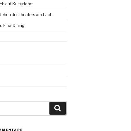
h auf Kulturfahrt
tehen des theaters am bach
d Fine-Dining
Suchen
MMENTARE