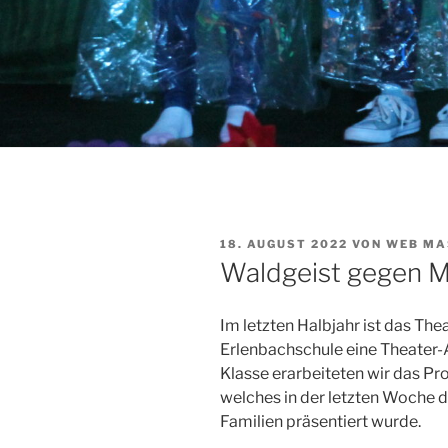
VERÖFFENTLICHT
18. AUGUST 2022
VON
WEB MA
AM
Waldgeist gegen M
Im letzten Halbjahr ist das Th
Erlenbachschule eine Theater-
Klasse erarbeiteten wir das Pr
welches in der letzten Woche 
Familien präsentiert wurde.