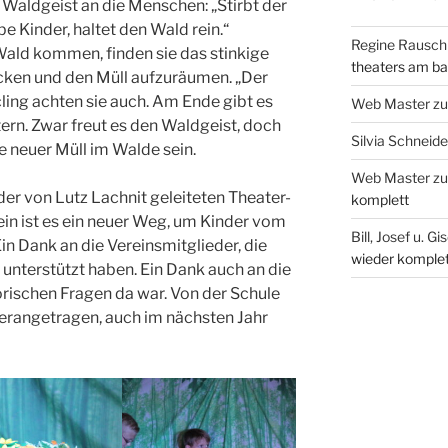
r Waldgeist an die Menschen: „Stirbt der
be Kinder, haltet den Wald rein.“
Regine Rausch
Wald kommen, finden sie das stinkige
theaters am b
cken und den Müll aufzuräumen. „Der
ing achten sie auch. Am Ende gibt es
Web Master
z
ern. Zwar freut es den Waldgeist, doch
Silvia Schneide
e neuer Müll im Walde sein.
Web Master
z
er von Lutz Lachnit geleiteten Theater-
komplett
in ist es ein neuer Weg, um Kinder vom
Bill, Josef u. Gi
in Dank an die Vereinsmitglieder, die
wieder komplet
unterstützt haben. Ein Dank auch an die
torischen Fragen da war. Von der Schule
herangetragen, auch im nächsten Jahr