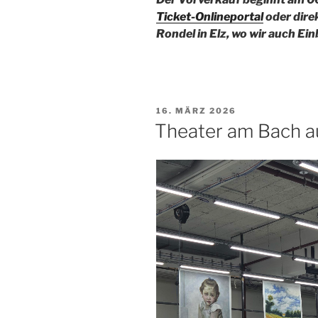
Ticket-Onlineportal
oder dire
Rondel in Elz, wo wir auch Ein
VERÖFFENTLICHT
16. MÄRZ 2026
AM
Theater am Bach au