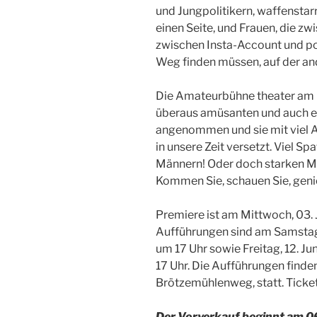
und Jungpolitikern, waffenstarr
einen Seite, und Frauen, die zw
zwischen Insta-Account und p
Weg finden müssen, auf der an
Die Amateurbühne theater am b
überaus amüsanten und auch ei
angenommen und sie mit viel 
in unsere Zeit versetzt. Viel S
Männern! Oder doch starken M
Kommen Sie, schauen Sie, genie
Premiere ist am Mittwoch, 03.
Aufführungen sind am Samstag, 
um 17 Uhr sowie Freitag, 12. Ju
17 Uhr. Die Aufführungen finden
Brötzemühlenweg, statt. Ticket
Der Vorverkauf beginnt am 06.