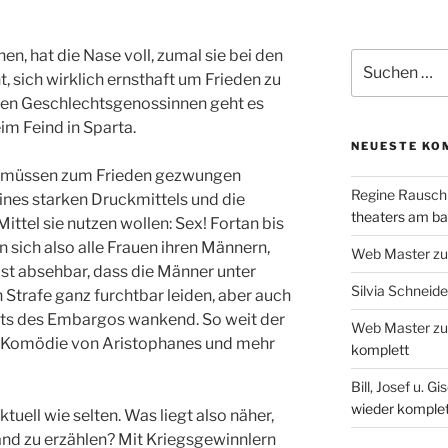
hen, hat die Nase voll, zumal sie bei den
Suche
 sich wirklich ernsthaft um Frieden zu
nach:
Ihren Geschlechtsgenossinnen geht es
im Feind in Sparta.
NEUESTE KO
er müssen zum Frieden gezwungen
Regine Rausch
ines starken Druckmittels und die
theaters am b
ttel sie nutzen wollen: Sex! Fortan bis
sich also alle Frauen ihren Männern,
Web Master
z
ist absehbar, dass die Männer unter
Silvia Schneide
 Strafe ganz furchtbar leiden, aber auch
hts des Embargos wankend. So weit der
Web Master
z
n Komödie von Aristophanes und mehr
komplett
Bill, Josef u. Gi
wieder komplet
tuell wie selten. Was liegt also näher,
nd zu erzählen? Mit Kriegsgewinnlern