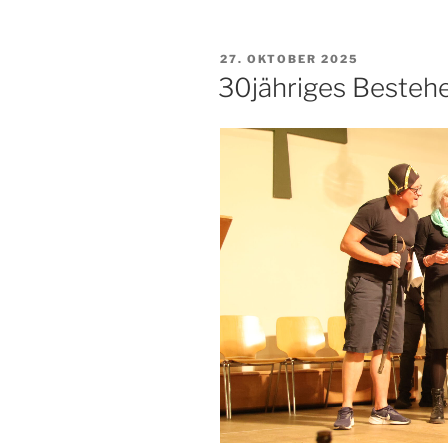
VERÖFFENTLICHT
27. OKTOBER 2025
AM
30jähriges Besteh