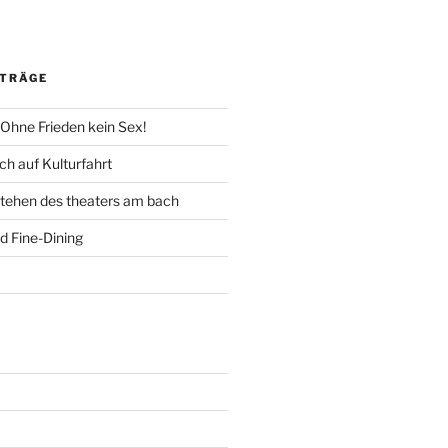
ITRÄGE
 Ohne Frieden kein Sex!
h auf Kulturfahrt
tehen des theaters am bach
d Fine-Dining