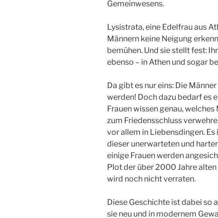
Gemeinwesens.
Lysistrata, eine Edelfrau aus At
Männern keine Neigung erkennt,
bemühen. Und sie stellt fest: 
ebenso – in Athen und sogar be
Da gibt es nur eins: Die Männ
werden! Doch dazu bedarf es e
Frauen wissen genau, welches Mi
zum Friedensschluss verwehren 
vor allem in Liebensdingen. Es 
dieser unerwarteten und harten
einige Frauen werden angesic
Plot der über 2000 Jahre alte
wird noch nicht verraten.
Diese Geschichte ist dabei so ak
sie neu und in modernem Gewa