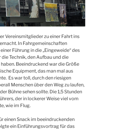
r Vereinsmitglieder zu einer Fahrt ins
emacht. In Fahrgemeinschaften
 einer Führung in die „Eingeweide“ des
r die Technik, den Aufbau und die
 haben. Beeindruckend war die Größe
nische Equipment, das man mal aus
e. Es war toll, durch den riesigen
berall Menschen über den Weg zu laufen,
der Bühne sehen sollte. Die 1,5 Stunden
hrers, der in lockerer Weise viel vom
e, wie im Flug.
für einen Snack im beeindruckenden
lgte ein Einführungsvortrag für das