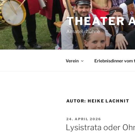
Zum
Inhalt
THEATER 
springen
Amateurbühne
Verein
Erlebnisdinner vom 
AUTOR:
HEIKE LACHNIT
VERÖFFENTLICHT
24. APRIL 2026
AM
Lysistrata oder Oh