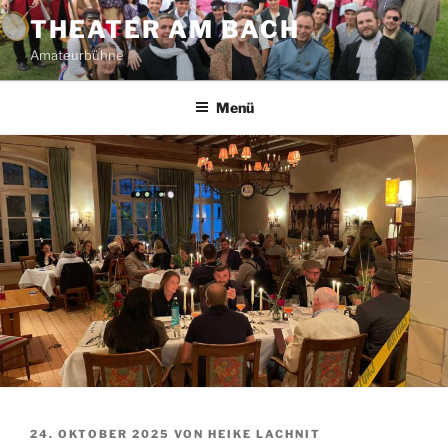
Zum
THEATER AM BACH
Inhalt
Amateurbühne
springen
Menü
VERÖFFENTLICHT
24. OKTOBER 2025
VON
HEIKE LACHNIT