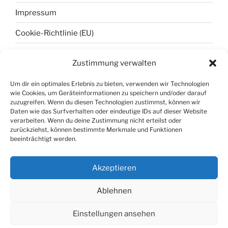
Impressum
Cookie-Richtlinie (EU)
Zustimmung verwalten
META
Um dir ein optimales Erlebnis zu bieten, verwenden wir Technologien
wie Cookies, um Geräteinformationen zu speichern und/oder darauf
Anmelden
zuzugreifen. Wenn du diesen Technologien zustimmst, können wir
Daten wie das Surfverhalten oder eindeutige IDs auf dieser Website
Eintrags-Feed
verarbeiten. Wenn du deine Zustimmung nicht erteilst oder
zurückziehst, können bestimmte Merkmale und Funktionen
Kommentar-Feed
beeinträchtigt werden.
WordPress.org
Akzeptieren
Ablehnen
Datenschutzerklärung
Mit Stolz präsentiert von
Einstellungen ansehen
WordPress