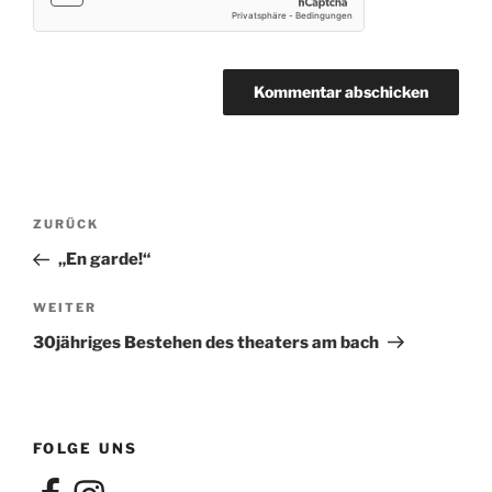
Beitragsnavigation
Vorheriger
ZURÜCK
Beitrag
„En garde!“
Nächster
WEITER
Beitrag
30jähriges Bestehen des theaters am bach
FOLGE UNS
Facebook
Instagram