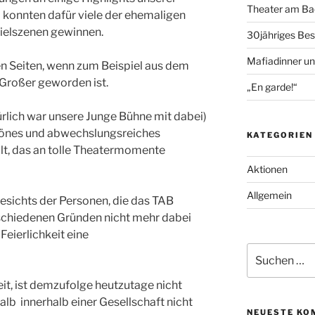
Theater am Bac
 konnten dafür viele der ehemaligen
pielszenen gewinnen.
30jähriges Bes
Mafiadinner un
n Seiten, wenn zum Beispiel aus dem
 Großer geworden ist.
„En garde!“
rlich war unsere Junge Bühne mit dabei)
hönes und abwechslungsreiches
KATEGORIEN
lt, das an tolle Theatermomente
Aktionen
Allgemein
esichts der Personen, die das TAB
schiedenen Gründen nicht mehr dabei
Feierlichkeit eine
Suche
nach:
it, ist demzufolge heutzutage nicht
alb innerhalb einer Gesellschaft nicht
NEUESTE KO