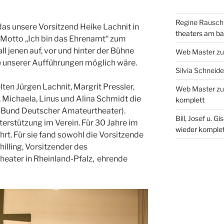
Regine Rausch
das unsere Vorsitzend Heike Lachnit in
theaters am b
 Motto „Ich bin das Ehrenamt“ zum
l jenen auf, vor und hinter der Bühne
Web Master
z
ge unserer Aufführungen möglich wäre.
Silvia Schneide
ten Jürgen Lachnit, Margrit Pressler,
Web Master
z
, Michaela, Linus und Alina Schmidt die
komplett
(Bund Deutscher Amateurtheater).
Bill, Josef u. Gi
terstützung im Verein. Für 30 Jahre im
wieder komplet
hrt. Für sie fand sowohl die Vorsitzende
illing, Vorsitzender des
eater in Rheinland-Pfalz, ehrende