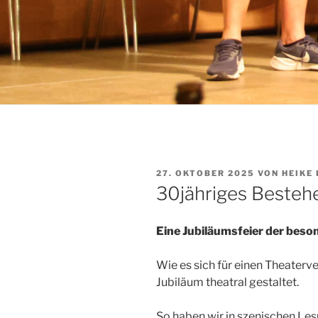
VERÖFFENTLICHT
27. OKTOBER 2025
VON
HEIKE
AM
30jähriges Besteh
Eine Jubiläumsfeier der beso
Wie es sich für einen Theaterve
Jubiläum theatral gestaltet.
So haben wir in szenischen Les