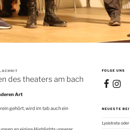
FOLGE UNS
 LACHNIT
en des theaters am bach
Facebook
Instagra
nderen Art
rein gehört, wird im tab auch ein
NEUESTE BE
Lysistrata oder
ungen an einige Highlights unserer