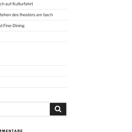
h auf Kulturfahrt
tehen des theaters am bach
d Fine-Dining
Suchen
MMENTARE