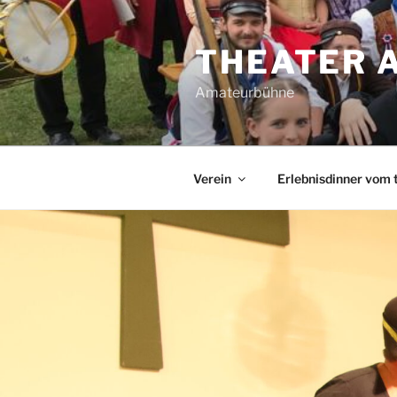
Zum
Inhalt
THEATER 
springen
Amateurbühne
Verein
Erlebnisdinner vom 