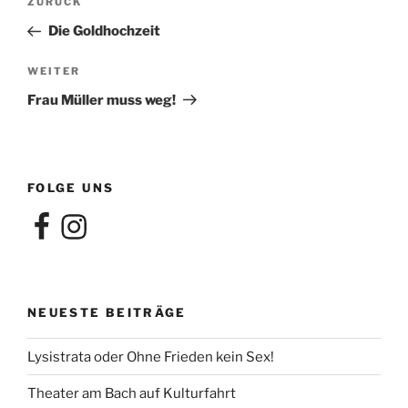
Vorheriger
ZURÜCK
Beitrag
Die Goldhochzeit
Nächster
WEITER
Beitrag
Frau Müller muss weg!
FOLGE UNS
Facebook
Instagram
NEUESTE BEITRÄGE
Lysistrata oder Ohne Frieden kein Sex!
Theater am Bach auf Kulturfahrt