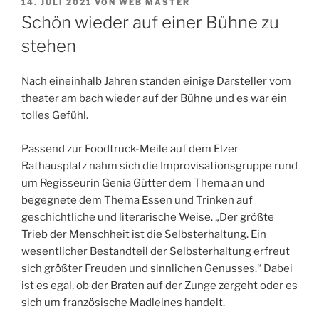
VERÖFFENTLICHT
14. JULI 2021
VON
WEB MASTER
AM
Schön wieder auf einer Bühne zu
stehen
Nach eineinhalb Jahren standen einige Darsteller vom
theater am bach wieder auf der Bühne und es war ein
tolles Gefühl.
Passend zur Foodtruck-Meile auf dem Elzer
Rathausplatz nahm sich die Improvisationsgruppe rund
um Regisseurin Genia Gütter dem Thema an und
begegnete dem Thema Essen und Trinken auf
geschichtliche und literarische Weise. „Der größte
Trieb der Menschheit ist die Selbsterhaltung. Ein
wesentlicher Bestandteil der Selbsterhaltung erfreut
sich größter Freuden und sinnlichen Genusses.“ Dabei
ist es egal, ob der Braten auf der Zunge zergeht oder es
sich um französische Madleines handelt.